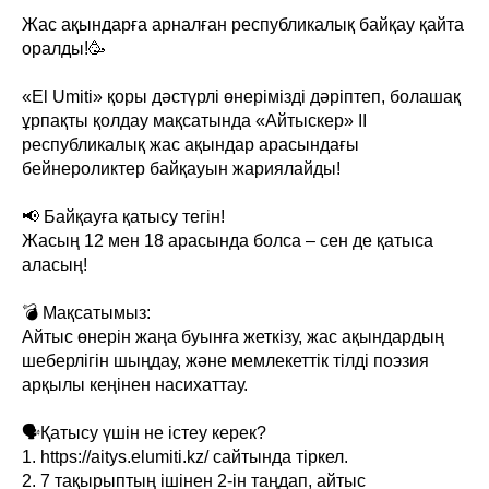
Жас ақындарға арналған республикалық байқау қайта
оралды!🥳
«El Umiti» қоры дәстүрлі өнерімізді дәріптеп, болашақ
ұрпақты қолдау мақсатында «Айтыскер» II
республикалық жас ақындар арасындағы
бейнероликтер байқауын жариялайды!
📢 Байқауға қатысу тегін!
Жасың 12 мен 18 арасында болса – сен де қатыса
аласың!
💣 Мақсатымыз:
Айтыс өнерін жаңа буынға жеткізу, жас ақындардың
шеберлігін шыңдау, және мемлекеттік тілді поэзия
арқылы кеңінен насихаттау.
🗣️Қатысу үшін не істеу керек?
1. https://aitys.elumiti.kz/ сайтында тіркел.
2. 7 тақырыптың ішінен 2-ін таңдап, айтыс