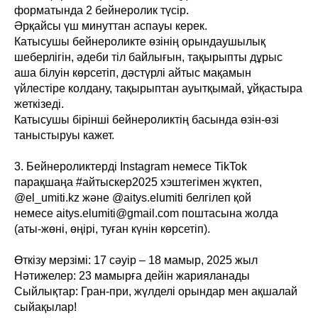
форматында 2 бейнеролик түсір.
Әрқайсы үш минуттан аспауы керек.
Катысушы бейнероликте өзінің орындаушылық
шеберлігін, әдеби тіл байлығын, тақырыпты дұрыс
аша білуін көрсетіп, дәстүрлі айтыс мақамын
үйлестіре колдану, тақырыптан ауытқымай, ұйқастыра
жеткізеді.
Катысушы бірінші бейнероликтің басында өзін-өзі
таныстыруы кажет.
3. Бейнероликтерді Instagram немесе TikTok
парақшаңа #айтыскер2025 хэштегімен жүктеп,
@el_umiti.kz және @aitys.elumiti белгілеп қой
немесе aitys.elumiti@gmail.com поштасына жолда
(аты-жөні, өңірі, туған күнін көрсетіп).
Өткізу мерзімі: 17 сәуір – 18 мамыр, 2025 жыл
Нәтижелер: 23 мамырға дейін жарияланады
Сыйлықтар: Гран-при, жүлделі орындар мен ақшалай
сыйақылар!